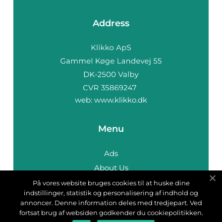
Address
web:
www.klikko.dk
Menu
Ads
About Us
Cookies
På vores website bruges cookies til at huske dine
indstillinger, statistik og personalisering af indhold og
Contact
annoncer. Denne information deles med tredjepart. Ved
Sitemap
fortsat brug af websiden godkender du cookiepolitikken.