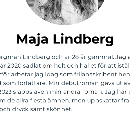
Maja Lindberg
ergman Lindberg och är 28 år gammal. Jag är
2020 sadlat om helt och hållet för att istäl
rför arbetar jag idag som frilansskribent he
d som författare. Min debutroman gavs ut av V
23 släpps även min andra roman. Jag har e
 om de allra flesta ämnen, men uppskattar f
och dryck samt skönhet.