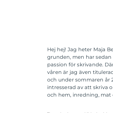
Hej hej! Jag heter Maja B
grunden, men har sedan år 
passion för skrivande. Dä
våren är jag även titulera
och under sommaren år 20
intresserad av att skriva
och hem, inredning, mat 