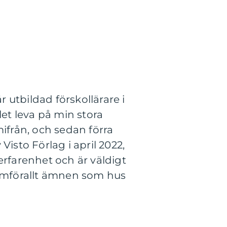
 utbildad förskollärare i
let leva på min stora
mifrån, och sedan förra
isto Förlag i april 2022,
rfarenhet och är väldigt
ramförallt ämnen som hus