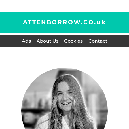
ATTENBORROW.CO.
uk
Ads
About Us
Cookies
Contact