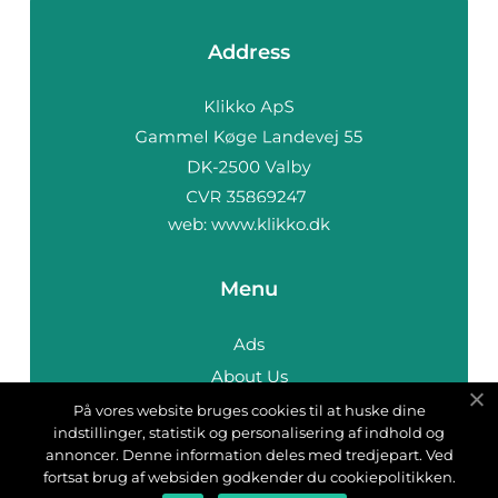
Address
web:
www.klikko.dk
Menu
Ads
About Us
Cookies
På vores website bruges cookies til at huske dine
indstillinger, statistik og personalisering af indhold og
Contact
annoncer. Denne information deles med tredjepart. Ved
Sitemap
fortsat brug af websiden godkender du cookiepolitikken.